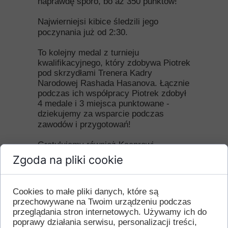
naprawdę sporo, bo aż 350 punktów!
Najwierniejsi kibice śledzili jego
poczynania już od 2:30.
To kolejny medal z turnieju
kwalifikacyjnego, który zdobywa Piotrek
pod skrzydłami Trenera Kadry
Narodowej Rashada Hasanova. Łącznie
podczas ich współpracy Piotrek zdobył
4 medale i 3 miejsca punktowane -
dziekujemy za wsparcie podczas
zawodów i przygotowań!
Gratulujemy również Kacprowi
Szczurowskiemu, której w kategorii
Zgoda na pliki cookie
+100 kg również wywalczył brąz!
Dzięki za wsparcie:
Rybnik.eu - Miasto Rybnik
Cookies to małe pliki danych, które są
Leon
przechowywane na Twoim urządzeniu podczas
MaxBud Centrum kostki brukowej
przeglądania stron internetowych. Używamy ich do
DB Cargo Polska
poprawy działania serwisu, personalizacji treści,
Rybnik.com.pl