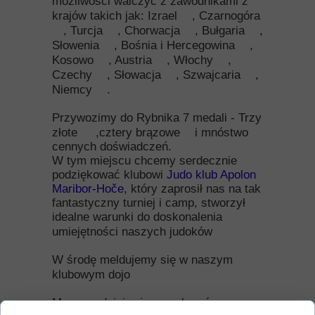
możliwości walczyć z zawodnikami z
krajów takich jak: Izrael
, Czarnogóra
, Turcja
, Chorwacja
, Bułgaria
,
Słowenia
, Bośnia i Hercegowina
,
Kosowo
, Austria
, Włochy
,
Czechy
, Słowacja
, Szwajcaria
,
Niemcy
.
Przywozimy do Rybnika 7 medali - Trzy
złote
,cztery brązowe
i mnóstwo
cennych doświadczeń.
W tym miejscu chcemy serdecznie
podziękować klubowi
Judo klub Apolon
Maribor-Hoče
, który zaprosił nas na tak
fantastyczny turniej i camp, stworzył
idealne warunki do doskonalenia
umiejętności naszych judoków
W środę meldujemy się w naszym
klubowym dojo
Mamy nadzieję, że za rok znów