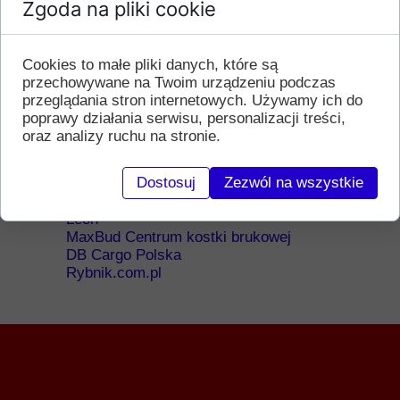
będziemy mogli walczyć na turnieju w
Zgoda na pliki cookie
Apolon 2025
Wielkie podziękowania dla naszych
Kochanych rodziców Pani Urszuli
Cookies to małe pliki danych, które są
Banasiewicz i Wojciecha
przechowywane na Twoim urządzeniu podczas
Kwaśniewskiego którzy znakomicie
przeglądania stron internetowych. Używamy ich do
dbali o naszych młodych zawodników
poprawy działania serwisu, personalizacji treści,
oraz analizy ruchu na stronie.
Dziękujemy bardzo!
Dostosuj
Zezwól na wszystkie
Dziękujemy za wsparcie:
Rybnik.eu - Miasto Rybnik
Leon
MaxBud Centrum kostki brukowej
DB Cargo Polska
Rybnik.com.pl