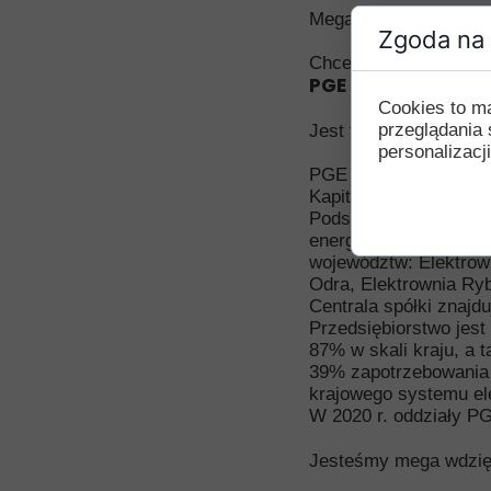
Mega wiadomość dla 
Zgoda na 
Chcemy wszystkich po
PGE Górnictwo i E
Cookies to m
przeglądania 
Jest to dla nas wspan
personalizacji
PGE Górnictwo i Ener
Kapitałowej PGE - na
Podstawowym przedmio
energii elektrycznej.
województw: Elektrown
Odra, Elektrownia Ry
Centrala spółki znajdu
Przedsiębiorstwo jes
87% w skali kraju, a
39% zapotrzebowania n
krajowego systemu el
W 2020 r. oddziały PG
Jesteśmy mega wdzięc