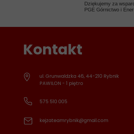
Dziękujemy za wsparc
PGE Górnictwo i Ene
Kontakt
ul. Grunwaldzka 46, 44-210 Rybnik
PAWILON - 1 piętro
575 510 005
kejzateamrybnik@gmail.com