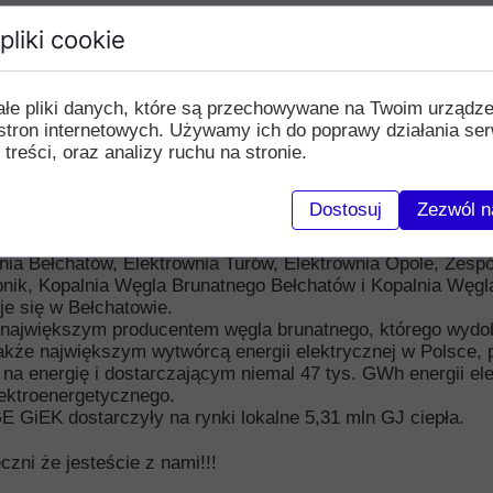
wszystkich klubowiczów
pliki cookie
informować że klub z dniem 30.09. 2022 roku podpisał po 
nergetyka Konwencjonalna S.A.
ałe pliki danych, które są przechowywane na Twoim urządz
stron internetowych. Używamy ich do poprawy działania ser
iałe wyróżnienie za co dziękujemy
 treści, oraz analizy ruchu na stronie.
getyka Konwencjonalna jest jedną ze spółek wchodzących 
jwiększego przedsiębiorstwa sektora elektroenergetycznego
Dostosuj
Zezwól n
tem działalności spółki jest wydobywanie węgla brunatne
 W skład PGE GiEK wchodzi 7 oddziałów zlokalizowanych na 
ia Bełchatów, Elektrownia Turów, Elektrownia Opole, Zespó
bnik, Kopalnia Węgla Brunatnego Bełchatów i Kopalnia Węgl
je się w Bełchatowie.
t największym producentem węgla brunatnego, którego wydo
 także największym wytwórcą energii elektrycznej w Polsce
a energię i dostarczającym niemal 47 tys. GWh energii ele
ektroenergetycznego.
E GiEK dostarczyły na rynki lokalne 5,31 mln GJ ciepła.
zni że jesteście z nami!!!