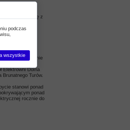
raz kolejny umowę z
eniu podczas
wisu,
w skład Grupy
 w Polsce.
a wszystkie
go oraz wytwarzanie
terenie 5
ł Elektrowni Dolna
a Brunatnego Turów.
bycie stanowi ponad
, pokrywającym ponad
ktrycznej rocznie do