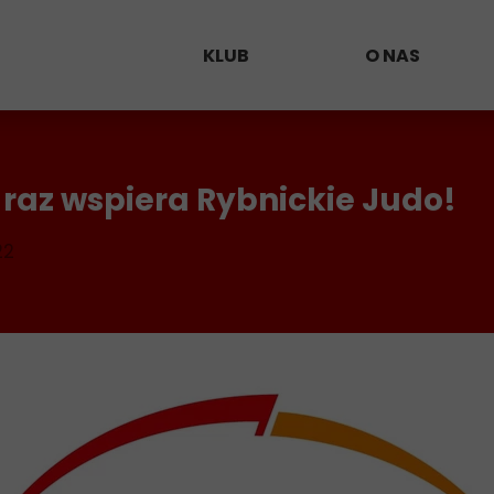
KLUB
O NAS
Klub 50
Trenerzy
 raz wspiera Rybnickie Judo!
Harmonogram zajęć
Zawodnicy
22
Kalendarz
Kontakt
Zapisy i płatność