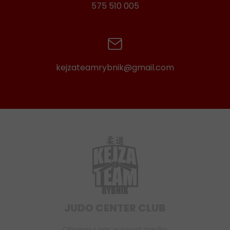
575 510 005
kejzateamrybnik@gmail.com
JUDO CENTER CLUB
Obserwuj nas w social media: