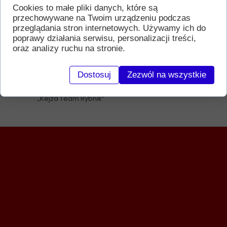
Walendzewicz, Mateusz Kowalski, Małgorzata
Cookies to małe pliki danych, które są
Gosiewska, Anna Kuźnik.
przechowywane na Twoim urządzeniu podczas
Serdecznie dziękujemy w imieniu
przeglądania stron internetowych. Używamy ich do
zawodników, wszystkim rodzicom, którzy tego
poprawy działania serwisu, personalizacji treści,
dnia głośnym dopingiem wspierali każdego
oraz analizy ruchu na stronie.
zawodnika Kejza Team - Grupa Wsparcia
Dziękujemy.
„Nigdy się nie poddawaj. Na wielkie rzeczy
Dostosuj
Zezwól na wszystkie
potrzeba czasu.”
Z sportowymi pozdrowieniami
„Kejza Team Rybnik”