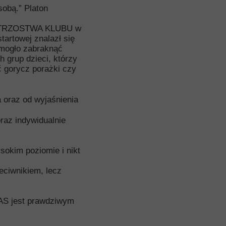
obą.” Platon
 MISTRZOSTWA KLUBU w
artowej znalazł się
 mogło zabraknąć
 grup dzieci, którzy
 gorycz porażki czy
 oraz od wyjaśnienia
oraz indywidualnie
sokim poziomie i nikt
eciwnikiem, lecz
AS jest prawdziwym