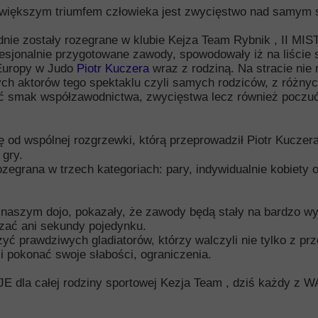
jwiększym triumfem człowieka jest zwycięstwo nad samym s
dnie zostały rozegrane w klubie Kejza Team Rybnik , II
onalnie przygotowane zawody, spowodowały iż na liście st
 Europy w Judo
Piotr Kuczera
wraz z rodziną. Na stracie nie
ch aktorów tego spektaklu czyli samych rodziców, z różnych
uć smak współzawodnictwa, zwycięstwa lecz również poczuć
 od wspólnej rozgrzewki, którą przeprowadził Piotr Kuczera
 gry.
ozegrana w trzech kategoriach: pary, indywidualnie kobiety 
naszym dojo, pokazały, że zawody będą stały na bardzo wy
zać ani sekundy pojedynku.
ć prawdziwych gladiatorów, którzy walczyli nie tylko z prz
li pokonać swoje słabości, ograniczenia.
la całej rodziny sportowej Kezja Team , dziś każdy z W