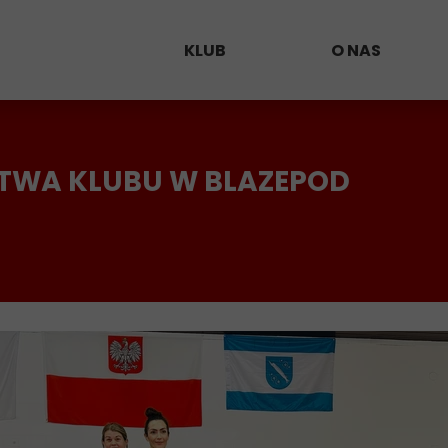
KLUB
O NAS
Klub 50
Trenerzy
STWA KLUBU W BLAZEPOD
Harmonogram zajęć
Zawodnicy
Kalendarz
Kontakt
Zapisy i płatność