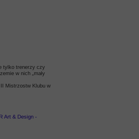
e tylko trenerzy czy
rzemie w nich „mały
III Mistrzostw Klubu w
 Art & Design -