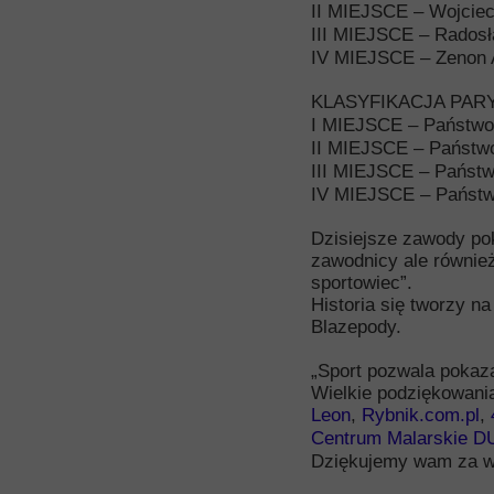
II MIEJSCE – Wojcie
III MIEJSCE – Rados
IV MIEJSCE – Zenon 
KLASYFIKACJA PAR
I MIEJSCE – Państwo
II MIEJSCE – Państw
III MIEJSCE – Państ
IV MIEJSCE – Państw
Dzisiejsze zawody poka
zawodnicy ale równie
sportowiec”.
Historia się tworzy na
Blazepody.
„Sport pozwala pokaz
Wielkie podziękowani
Leon
,
Rybnik.com.pl
,
Centrum Malarskie D
Dziękujemy wam za w