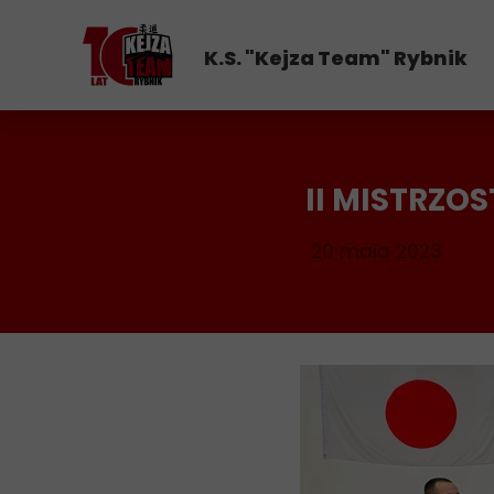
K.S. "Kejza Team" Rybnik
II MISTRZO
20 maja 2023