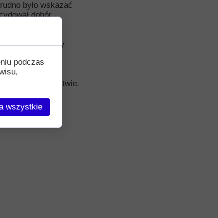
trudno było wskazać
ecydował dobór
wy technicznie
Artur Kejza, który
eniu podczas
wisu,
zesa firmy
ł w współzawodnictwie.
a wszystkie
” obowiązku