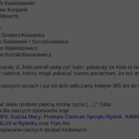
ch Kwaśniewski
ław Kurpanik
Albrecht
Y
 Groborz/Kowalska
o Gosiewski / Szcześniewska
wo Walendzewicz
o Kuźnik/Banasiewicz
zały iż Judo potrafi połączyć ludzi, pokazały że Klub to ni
ż rodzice, którzy mogli pokazać swoim pociechom, że też d
 naszych oczach i już od dziś odliczamy kolejne 365 dni do 
ać wielu osobom piękną stronę życia (…).” Giba
a dla naszych sponsorów impr
4Fit
,
Kuźnia Mocy
,
Prostars Centrum Sprzętu Rybnik
,
KAMIR
ULUX w Rybniku
oraz Pani Ani
spieranie naszych działań klubowych