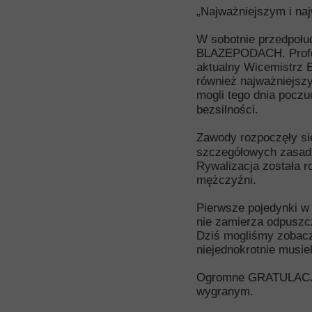
„Najważniejszym i na
W sobotnie przedpołu
BLAZEPODACH. Profesj
aktualny Wicemistrz
również najważniejszy
mogli tego dnia pocz
bezsilności.
Zawody rozpoczęły się
szczegółowych zasad
Rywalizacja została r
mężczyźni.
Pierwsze pojedynki w 
nie zamierza odpuszc
Dziś mogliśmy zobaczy
niejednokrotnie musie
Ogromne GRATULACJE d
wygranym.